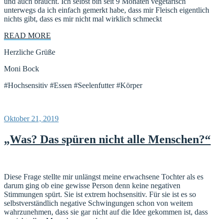
und auch braucht. Ich selbst bin seit 9 Monaten vegetarisch
unterwegs da ich einfach gemerkt habe, dass mir Fleisch eigentlich
nichts gibt, dass es mir nicht mal wirklich schmeckt
READ MORE
Herzliche Grüße
Moni Bock
#Hochsensitiv #Essen #Seelenfutter #Körper
Veröffentlicht
Oktober 21, 2019
am
„Was? Das spüren nicht alle Menschen?“
Diese Frage stellte mir unlängst meine erwachsene Tochter als es
darum ging ob eine gewisse Person denn keine negativen
Stimmungen spürt. Sie ist extrem hochsensitiv. Für sie ist es so
selbstverständlich negative Schwingungen schon von weitem
wahrzunehmen, dass sie gar nicht auf die Idee gekommen ist, dass