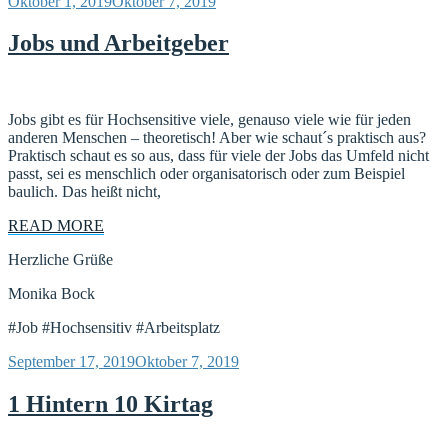
Veröffentlicht
Oktober 1, 2019
Oktober 7, 2019
am
Jobs und Arbeitgeber
Jobs gibt es für Hochsensitive viele, genauso viele wie für jeden
anderen Menschen – theoretisch! Aber wie schaut´s praktisch aus?
Praktisch schaut es so aus, dass für viele der Jobs das Umfeld nicht
passt, sei es menschlich oder organisatorisch oder zum Beispiel
baulich. Das heißt nicht,
READ MORE
Herzliche Grüße
Monika Bock
#Job #Hochsensitiv #Arbeitsplatz
Veröffentlicht
September 17, 2019
Oktober 7, 2019
am
1 Hintern 10 Kirtag