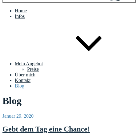
Home
Infos
Mein Angebot
Preise
Über mich
Kontakt
Blog
Blog
Veröffentlicht
Januar 29, 2020
am
Gebt dem Tag eine Chance!