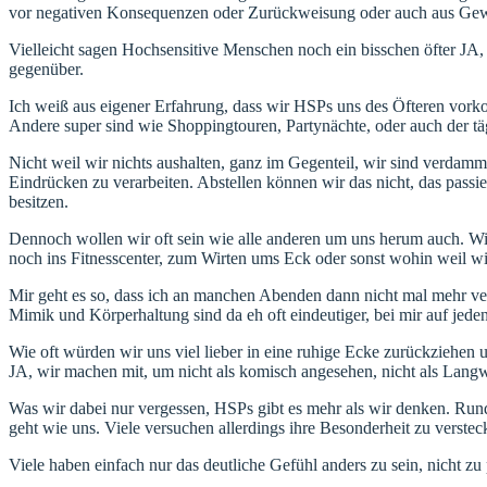
vor negativen Konsequenzen oder Zurückweisung oder auch aus Gewohn
Vielleicht sagen Hochsensitive Menschen noch ein bisschen öfter JA, 
gegenüber.
Ich weiß aus eigener Erfahrung, dass wir HSPs uns des Öfteren vork
Andere super sind wie Shoppingtouren, Partynächte, oder auch der t
Nicht weil wir nichts aushalten, ganz im Gegenteil, wir sind verdam
Eindrücken zu verarbeiten. Abstellen können wir das nicht, das passi
besitzen.
Dennoch wollen wir oft sein wie alle anderen um uns herum auch. W
noch ins Fitnesscenter, zum Wirten ums Eck oder sonst wohin weil wi
Mir geht es so, dass ich an manchen Abenden dann nicht mal mehr ve
Mimik und Körperhaltung sind da eh oft eindeutiger, bei mir auf jede
Wie oft würden wir uns viel lieber in eine ruhige Ecke zurückziehen 
JA, wir machen mit, um nicht als komisch angesehen, nicht als Langwei
Was wir dabei nur vergessen, HSPs gibt es mehr als wir denken. Rund
geht wie uns. Viele versuchen allerdings ihre Besonderheit zu verstec
Viele haben einfach nur das deutliche Gefühl anders zu sein, nicht z