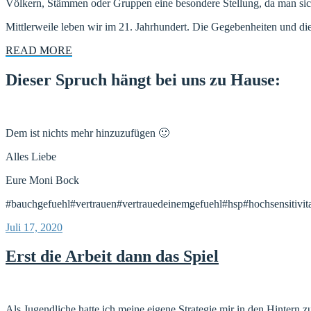
Völkern, Stämmen oder Gruppen eine besondere Stellung, da man sich
Mittlerweile leben wir im 21. Jahrhundert. Die Gegebenheiten und die
READ MORE
Dieser Spruch hängt bei uns zu Hause:
Dem ist nichts mehr hinzuzufügen 🙂
Alles Liebe
Eure Moni Bock
#bauchgefuehl#vertrauen#vertrauedeinemgefuehl#hsp#hochsensitivita
Veröffentlicht
Juli 17, 2020
am
Erst die Arbeit dann das Spiel
Als Jugendliche hatte ich meine eigene Strategie mir in den Hintern 