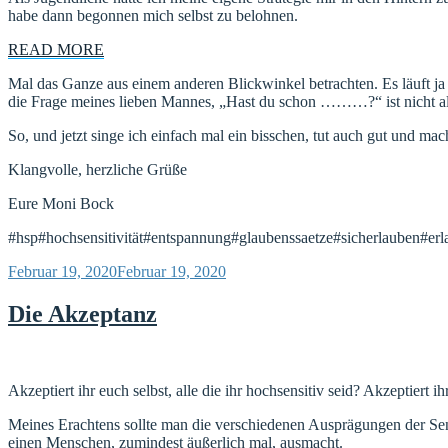
habe dann begonnen mich selbst zu belohnen.
READ MORE
Mal das Ganze aus einem anderen Blickwinkel betrachten. Es läuft ja 
die Frage meines lieben Mannes, „Hast du schon ………?“ ist nicht al
So, und jetzt singe ich einfach mal ein bisschen, tut auch gut und mac
Klangvolle, herzliche Grüße
Eure Moni Bock
#hsp#hochsensitivität#entspannung#glaubenssaetze#sicherlauben#erl
Veröffentlicht
Februar 19, 2020
Februar 19, 2020
am
Die Akzeptanz
Akzeptiert ihr euch selbst, alle die ihr hochsensitiv seid? Akzeptiert
Meines Erachtens sollte man die verschiedenen Ausprägungen der Sen
einen Menschen, zumindest äußerlich mal, ausmacht.