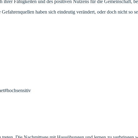
 ihrer Fähigkeiten und des positiven Nutzens für die Gemeinschaft, b
 Gefahrenquellen haben sich eindeutig verändert, oder doch nicht so s
et#hochsensitiv
zu treten. Die Nachmittage mit Hausübungen und lernen zu verbringen w