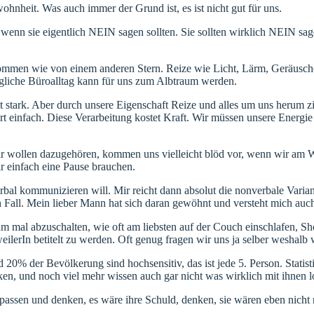
heit. Was auch immer der Grund ist, es ist nicht gut für uns.
wenn sie eigentlich NEIN sagen sollten. Sie sollten wirklich NEIN sag
ommen wie von einem anderen Stern. Reize wie Licht, Lärm, Geräusche,
ägliche Büroalltag kann für uns zum Albtraum werden.
mt stark. Aber durch unsere Eigenschaft Reize und alles um uns herum
ert einfach. Diese Verarbeitung kostet Kraft. Wir müssen unsere Energi
ir wollen dazugehören, kommen uns vielleicht blöd vor, wenn wir am 
r einfach eine Pause brauchen.
rbal kommunizieren will. Mir reicht dann absolut die nonverbale Varia
n Fall. Mein lieber Mann hat sich daran gewöhnt und versteht mich auch
um mal abzuschalten, wie oft am liebsten auf der Couch einschlafen, S
lerIn betitelt zu werden. Oft genug fragen wir uns ja selber weshalb w
 20% der Bevölkerung sind hochsensitiv, das ist jede 5. Person. Stati
ken, und noch viel mehr wissen auch gar nicht was wirklich mit ihnen lo
u passen und denken, es wäre ihre Schuld, denken, sie wären eben nicht