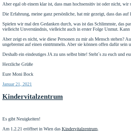
Aber egal ob einem klar ist, dass man hochsensitiv ist oder nicht, w
Die Erfahrung, meine ganz persönliche, hat mir gezeigt, dass das auf 
Spielen wir mal den Gedanken durch, was ist das Schlimmste, das pa
vielleicht Unverständnis, vielleicht auch in erster Folge Unmut. Ka
Aber zeigt es nicht, wie diese Personen zu mir als Mensch stehen? Au
ungebremst auf einen eintrtmmeln. Aber sie können offen dafür sein
Deshalb ein eindeutiges JA zu uns selbst bitte! Steht´s zu euch und e
Herzliche Grüße
Eure Moni Bock
Veröffentlicht
Januar 21, 2021
am
Kindervitalzentrum
Es gibt Neuigkeiten!
Am 1.2.21 eröffnet in Wien das
Kindervitalzentrum
.