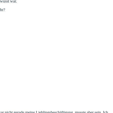
ewusst war.
ehr?
ar nicht gerade meine Lieblingsbeschäftigung, musste aber sein. Ich