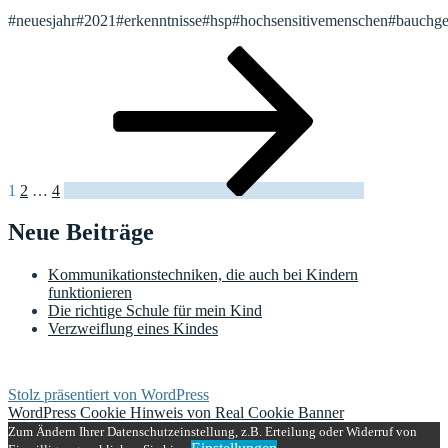
#neuesjahr#2021#erkenntnisse#hsp#hochsensitivemenschen#bauchge
Seitennummerierung
Seite
Seite
Seite
Nächste
Seite
der
Beiträge
1
2
…
4
Neue Beiträge
Kommunikationstechniken, die auch bei Kindern
funktionieren
Die richtige Schule für mein Kind
Verzweiflung eines Kindes
Stolz präsentiert von WordPress
WordPress Cookie Hinweis von Real Cookie Banner
Zum Ändern Ihrer Datenschutzeinstellung, z.B. Erteilung oder Widerruf von