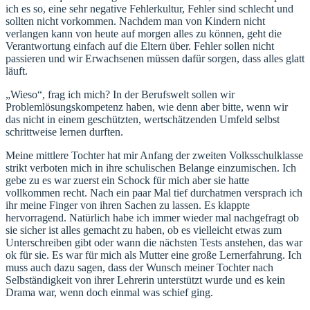
ich es so, eine sehr negative Fehlerkultur, Fehler sind schlecht und
sollten nicht vorkommen. Nachdem man von Kindern nicht
verlangen kann von heute auf morgen alles zu können, geht die
Verantwortung einfach auf die Eltern über. Fehler sollen nicht
passieren und wir Erwachsenen müssen dafür sorgen, dass alles glatt
läuft.
„Wieso“, frag ich mich? In der Berufswelt sollen wir
Problemlösungskompetenz haben, wie denn aber bitte, wenn wir
das nicht in einem geschützten, wertschätzenden Umfeld selbst
schrittweise lernen durften.
Meine mittlere Tochter hat mir Anfang der zweiten Volksschulklasse
strikt verboten mich in ihre schulischen Belange einzumischen. Ich
gebe zu es war zuerst ein Schock für mich aber sie hatte
vollkommen recht. Nach ein paar Mal tief durchatmen versprach ich
ihr meine Finger von ihren Sachen zu lassen. Es klappte
hervorragend. Natürlich habe ich immer wieder mal nachgefragt ob
sie sicher ist alles gemacht zu haben, ob es vielleicht etwas zum
Unterschreiben gibt oder wann die nächsten Tests anstehen, das war
ok für sie. Es war für mich als Mutter eine große Lernerfahrung. Ich
muss auch dazu sagen, dass der Wunsch meiner Tochter nach
Selbständigkeit von ihrer Lehrerin unterstützt wurde und es kein
Drama war, wenn doch einmal was schief ging.