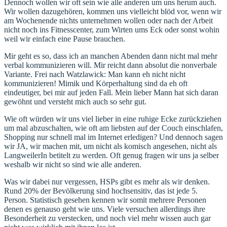
Dennoch wollen wir oft sein wie alle anderen um uns herum auch.
Wir wollen dazugehören, kommen uns vielleicht blöd vor, wenn wir
am Wochenende nichts unternehmen wollen oder nach der Arbeit
nicht noch ins Fitnesscenter, zum Wirten ums Eck oder sonst wohin
weil wir einfach eine Pause brauchen.
Mir geht es so, dass ich an manchen Abenden dann nicht mal mehr
verbal kommunizieren will. Mir reicht dann absolut die nonverbale
Variante. Frei nach Watzlawick: Man kann eh nicht nicht
kommunizieren! Mimik und Körperhaltung sind da eh oft
eindeutiger, bei mir auf jeden Fall. Mein lieber Mann hat sich daran
gewöhnt und versteht mich auch so sehr gut.
Wie oft würden wir uns viel lieber in eine ruhige Ecke zurückziehen
um mal abzuschalten, wie oft am liebsten auf der Couch einschlafen,
Shopping nur schnell mal im Internet erledigen? Und dennoch sagen
wir JA, wir machen mit, um nicht als komisch angesehen, nicht als
LangweilerIn betitelt zu werden. Oft genug fragen wir uns ja selber
weshalb wir nicht so sind wie alle anderen.
Was wir dabei nur vergessen, HSPs gibt es mehr als wir denken.
Rund 20% der Bevölkerung sind hochsensitiv, das ist jede 5.
Person. Statistisch gesehen kennen wir somit mehrere Personen
denen es genauso geht wie uns. Viele versuchen allerdings ihre
Besonderheit zu verstecken, und noch viel mehr wissen auch gar