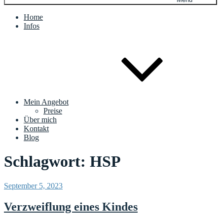
Home
Infos
Mein Angebot
Preise
Über mich
Kontakt
Blog
Schlagwort:
HSP
Veröffentlicht
September 5, 2023
am
Verzweiflung eines Kindes