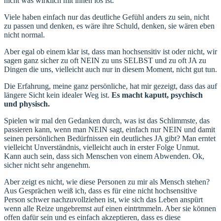
nicht was wirklich mit ihnen los ist.
Viele haben einfach nur das deutliche Gefühl anders zu sein, nicht
zu passen und denken, es wäre ihre Schuld, denken, sie wären eben
nicht normal.
Aber egal ob einem klar ist, dass man hochsensitiv ist oder nicht, wir
sagen ganz sicher zu oft NEIN zu uns SELBST und zu oft JA zu
Dingen die uns, vielleicht auch nur in diesem Moment, nicht gut tun.
Die Erfahrung, meine ganz persönliche, hat mir gezeigt, dass das auf
längere Sicht kein idealer Weg ist.
Es macht kaputt, psychisch
und physisch.
Spielen wir mal den Gedanken durch, was ist das Schlimmste, das
passieren kann, wenn man NEIN sagt, einfach nur NEIN und damit
seinen persönlichen Bedürfnissen ein deutliches JA gibt? Man erntet
vielleicht Unverständnis, vielleicht auch in erster Folge Unmut.
Kann auch sein, dass sich Menschen von einem Abwenden. Ok,
sicher nicht sehr angenehm.
Aber zeigt es nicht, wie diese Personen zu mir als Mensch stehen?
Aus Gesprächen weiß ich, dass es für eine nicht hochsensitive
Person schwer nachzuvollziehen ist, wie sich das Leben anspürt
wenn alle Reize ungebremst auf einen eintrtmmeln. Aber sie können
offen dafür sein und es einfach akzeptieren, dass es diese