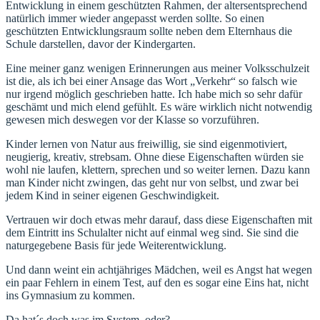
Entwicklung in einem geschützten Rahmen, der altersentsprechend
natürlich immer wieder angepasst werden sollte. So einen
geschützten Entwicklungsraum sollte neben dem Elternhaus die
Schule darstellen, davor der Kindergarten.
Eine meiner ganz wenigen Erinnerungen aus meiner Volksschulzeit
ist die, als ich bei einer Ansage das Wort „Verkehr“ so falsch wie
nur irgend möglich geschrieben hatte. Ich habe mich so sehr dafür
geschämt und mich elend gefühlt. Es wäre wirklich nicht notwendig
gewesen mich deswegen vor der Klasse so vorzuführen.
Kinder lernen von Natur aus freiwillig, sie sind eigenmotiviert,
neugierig, kreativ, strebsam. Ohne diese Eigenschaften würden sie
wohl nie laufen, klettern, sprechen und so weiter lernen. Dazu kann
man Kinder nicht zwingen, das geht nur von selbst, und zwar bei
jedem Kind in seiner eigenen Geschwindigkeit.
Vertrauen wir doch etwas mehr darauf, dass diese Eigenschaften mit
dem Eintritt ins Schulalter nicht auf einmal weg sind. Sie sind die
naturgegebene Basis für jede Weiterentwicklung.
Und dann weint ein achtjähriges Mädchen, weil es Angst hat wegen
ein paar Fehlern in einem Test, auf den es sogar eine Eins hat, nicht
ins Gymnasium zu kommen.
Da hat´s doch was im System, oder?