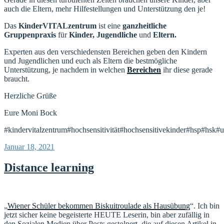
auch die Eltern, mehr Hilfestellungen und Unterstützung den je!
Das
KinderVITALzentrum
ist eine
ganzheitliche
Gruppenpraxis
für
Kinder, Jugendliche
und
Eltern.
Experten aus den verschiedensten Bereichen geben den Kindern
und Jugendlichen und euch als Eltern die bestmögliche
Unterstützung, je nachdem in welchen
Bereichen
ihr diese gerade
braucht.
Herzliche Grüße
Eure Moni Bock
#kindervitalzentrum#hochsensitivität#hochsensitivekinder#hsp#hsk#u
Veröffentlicht
Januar 18, 2021
am
Distance learning
„
Wiener Schüler bekommen Biskuitroulade als Hausübung
“. Ich bin
jetzt sicher keine begeisterte HEUTE Leserin, bin aber zufällig in
den Sozialen Medien über Posts gestolpert, die auf diesen Artikel in