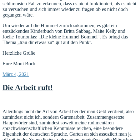
schlimmsten Fall zu erkennen, dass es nicht funktioniert, als es nicht
zu versuchen und sich immer wieder zu fragen ob es nicht doch
gegangen wäre.
Um wieder auf die Hummel zurückzukommen, es gibt ein
entzückendes Kinderbuch von Britta Sabbag, Maite Kelly und
Joelle Tourlonias: „Die kleine Hummel Bommel“. Es bringt das
Thema „trau dir etwas zu“ gut auf den Punkt.
Herzliche Grüße
Eure Moni Bock
Veröffentlicht
März 4, 2021
am
Die Arbeit ruft!
Allerdings nicht die Art von Arbeit bei der man Geld verdient, also
zumindest nicht ich, sondern Gartenarbeit. Zusammengesetzte
Hauptwörter sind, zumindest soweit meine rudimentären
sprachwissenschaftlichen Kenntnisse reichen, eine besondere
Eigenheit der deutschen Sprache. Garten an sich assoziiert man ja
oft mit in der Sonne liegen, entspannen, genießen, nette Blümchen,