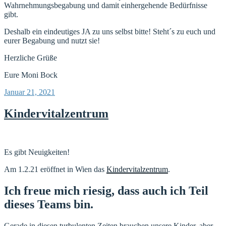
Wahrnehmungsbegabung und damit einhergehende Bedürfnisse
gibt.
Deshalb ein eindeutiges JA zu uns selbst bitte! Steht´s zu euch und
eurer Begabung und nutzt sie!
Herzliche Grüße
Eure Moni Bock
Veröffentlicht
Januar 21, 2021
am
Kindervitalzentrum
Es gibt Neuigkeiten!
Am 1.2.21 eröffnet in Wien das
Kindervitalzentrum
.
Ich freue mich riesig, dass auch ich Teil
dieses Teams bin.
Gerade in diesen turbulenten Zeiten brauchen unsere Kinder, aber