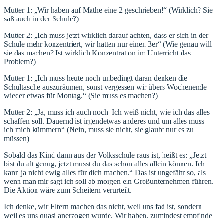
Mutter 1: „Wir haben auf Mathe eine 2 geschrieben!“ (Wirklich? Sie
saß auch in der Schule?)
Mutter 2: „Ich muss jetzt wirklich darauf achten, dass er sich in der
Schule mehr konzentriert, wir hatten nur einen 3er“ (Wie genau will
sie das machen? Ist wirklich Konzentration im Unterricht das
Problem?)
Mutter 1: „Ich muss heute noch unbedingt daran denken die
Schultasche auszuräumen, sonst vergessen wir übers Wochenende
wieder etwas für Montag.“ (Sie muss es machen?)
Mutter 2: „Ja, muss ich auch noch. Ich weiß nicht, wie ich das alles
schaffen soll. Dauernd ist irgendetwas anderes und um alles muss
ich mich kümmern“ (Nein, muss sie nicht, sie glaubt nur es zu
müssen)
Sobald das Kind dann aus der Volksschule raus ist, heißt es: „Jetzt
bist du alt genug, jetzt musst du das schon alles allein können. Ich
kann ja nicht ewig alles für dich machen.“ Das ist ungefähr so, als
wenn man mir sagt ich soll ab morgen ein Großunternehmen führen.
Die Aktion wäre zum Scheitern verurteilt.
Ich denke, wir Eltern machen das nicht, weil uns fad ist, sondern
weil es uns quasi anerzogen wurde. Wir haben, zumindest empfinde