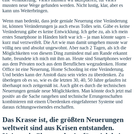
mussten neue Wege gefunden werden. Nicht lustig, klar, aber es
kann uns Weiterbringen.
Wenn man bedenkt, dass jede geniale Neuerung eine Veränderung
ist, können Veränderungen ja auch etwas Tolles sein. Gäbe es keine
Veränderung gäbe es keine Entwicklung. Ich gebe zu, als ich mein
erstes Smartphone in Händen hielt war ich – ja man könnte sagen –
kurz mal verzweifelt. Die Art wie man damit umgehen musste war
völlig neu und absolut ungewohnt. Aber nach 2 Tagen, als ich die
Möglichkeiten von diesem Ding zumindest mal am Rande erkannt
hatte, freundete ich mich mit ihm an. Heute sind Smartphones weder
aus dem Privaten noch aus dem Beruflichen wegzudenken. Home
Office ist eine Neuerung, Home Schooling ist eine Veränderung.
Und beides kann der Anstoß dazu sein vieles zu überdenken. Zu
überlegen ob es so, wie es die letzten 30, 40, 50 Jahre gelaufen ist
überhaupt noch zeitgemäß ist. Auch gibt es durch die technischen
Neuerungen geniale neue Möglichkeiten. Man könnte doch jetzt mal
positiv an die Sache rangehen und technische Errungenschaften
kombinieren mit einem Überdenken eingefahrener Systeme und
daraus richtungsweisendes erschaffen.
Das Krasse ist, die größten Neuerungen
weltweit sind aus Krisen entstanden.