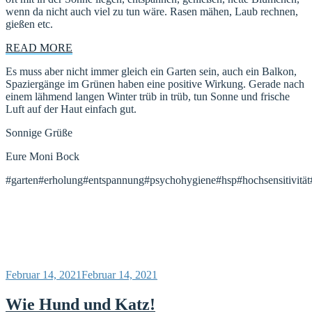
wenn da nicht auch viel zu tun wäre. Rasen mähen, Laub rechnen,
gießen etc.
READ MORE
Es muss aber nicht immer gleich ein Garten sein, auch ein Balkon,
Spaziergänge im Grünen haben eine positive Wirkung. Gerade nach
einem lähmend langen Winter trüb in trüb, tun Sonne und frische
Luft auf der Haut einfach gut.
Sonnige Grüße
Eure Moni Bock
#garten#erholung#entspannung#psychohygiene#hsp#hochsensitivität#
Veröffentlicht
Februar 14, 2021
Februar 14, 2021
am
Wie Hund und Katz!