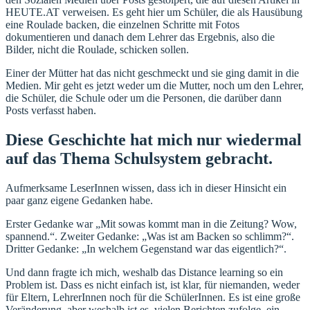
HEUTE.AT verweisen. Es geht hier um Schüler, die als Hausübung
eine Roulade backen, die einzelnen Schritte mit Fotos
dokumentieren und danach dem Lehrer das Ergebnis, also die
Bilder, nicht die Roulade, schicken sollen.
Einer der Mütter hat das nicht geschmeckt und sie ging damit in die
Medien. Mir geht es jetzt weder um die Mutter, noch um den Lehrer,
die Schüler, die Schule oder um die Personen, die darüber dann
Posts verfasst haben.
Diese Geschichte hat mich nur wiedermal
auf das Thema Schulsystem gebracht.
Aufmerksame LeserInnen wissen, dass ich in dieser Hinsicht ein
paar ganz eigene Gedanken habe.
Erster Gedanke war „Mit sowas kommt man in die Zeitung? Wow,
spannend.“. Zweiter Gedanke: „Was ist am Backen so schlimm?“.
Dritter Gedanke: „In welchem Gegenstand war das eigentlich?“.
Und dann fragte ich mich, weshalb das Distance learning so ein
Problem ist. Dass es nicht einfach ist, ist klar, für niemanden, weder
für Eltern, LehrerInnen noch für die SchülerInnen. Es ist eine große
Veränderung, aber weshalb ist es, vielen Berichten zufolge, ein