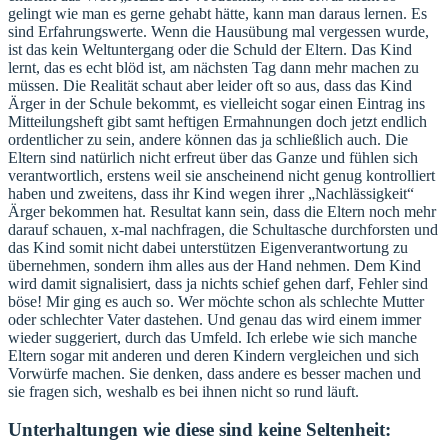
gelingt wie man es gerne gehabt hätte, kann man daraus lernen. Es
sind Erfahrungswerte. Wenn die Hausübung mal vergessen wurde,
ist das kein Weltuntergang oder die Schuld der Eltern. Das Kind
lernt, das es echt blöd ist, am nächsten Tag dann mehr machen zu
müssen. Die Realität schaut aber leider oft so aus, dass das Kind
Ärger in der Schule bekommt, es vielleicht sogar einen Eintrag ins
Mitteilungsheft gibt samt heftigen Ermahnungen doch jetzt endlich
ordentlicher zu sein, andere können das ja schließlich auch. Die
Eltern sind natürlich nicht erfreut über das Ganze und fühlen sich
verantwortlich, erstens weil sie anscheinend nicht genug kontrolliert
haben und zweitens, dass ihr Kind wegen ihrer „Nachlässigkeit“
Ärger bekommen hat. Resultat kann sein, dass die Eltern noch mehr
darauf schauen, x-mal nachfragen, die Schultasche durchforsten und
das Kind somit nicht dabei unterstützen Eigenverantwortung zu
übernehmen, sondern ihm alles aus der Hand nehmen. Dem Kind
wird damit signalisiert, dass ja nichts schief gehen darf, Fehler sind
böse! Mir ging es auch so. Wer möchte schon als schlechte Mutter
oder schlechter Vater dastehen. Und genau das wird einem immer
wieder suggeriert, durch das Umfeld. Ich erlebe wie sich manche
Eltern sogar mit anderen und deren Kindern vergleichen und sich
Vorwürfe machen. Sie denken, dass andere es besser machen und
sie fragen sich, weshalb es bei ihnen nicht so rund läuft.
Unterhaltungen wie diese sind keine Seltenheit: