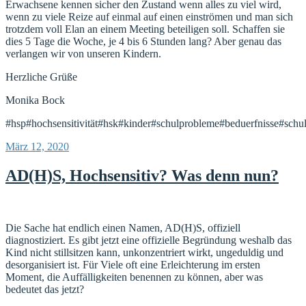
Erwachsene kennen sicher den Zustand wenn alles zu viel wird,
wenn zu viele Reize auf einmal auf einen einströmen und man sich
trotzdem voll Elan an einem Meeting beteiligen soll. Schaffen sie
dies 5 Tage die Woche, je 4 bis 6 Stunden lang? Aber genau das
verlangen wir von unseren Kindern.
Herzliche Grüße
Monika Bock
#hsp#hochsensitivität#hsk#kinder#schulprobleme#beduerfnisse#schul
Veröffentlicht
März 12, 2020
am
AD(H)S, Hochsensitiv? Was denn nun?
Die Sache hat endlich einen Namen, AD(H)S, offiziell
diagnostiziert. Es gibt jetzt eine offizielle Begründung weshalb das
Kind nicht stillsitzen kann, unkonzentriert wirkt, ungeduldig und
desorganisiert ist. Für Viele oft eine Erleichterung im ersten
Moment, die Auffälligkeiten benennen zu können, aber was
bedeutet das jetzt?