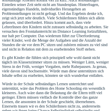
selbständige Arbeiten kommt viel zu kurz. Auch selbständiges
Einteilen seiner Zeit steht nicht am Stundenplan. Hinterfragen,
eigenständiges Handeln, individuelles Herangehen an
Problemstellungen ist nicht gefragt. Und das Ergebnis denke ich,
zeigt sich jetzt sehr deutlich. Viele SchülerInnen fühlen sich allein
gelassen, sind überfordert. Hinzu kommt auch, dass viele
LehrerInnen den Kindern nicht zutrauen selbständig zu arbeiten. Sie
versuchen den Frontalunterricht im Distance Learning fortzuführen,
nur halt per Computer. Das wiederum führt zur Überforderung
vieler Kinder, weil die Menge der Aufgaben und die Anzahl der
Stunden die sie vor dem PC sitzen und zuhören müssen zu viel sind
und nicht in Relation mit dem zu erarbeitenden Stoff stehen.
Es gibt Kinder die fühlen sich prinzipiell sehr wohl damit nicht
täglich im Klassenzimmer sitzen zu müssen. Weniger Lärm, weniger
Stress in der Früh, weniger Vorgaben, mehr Ruhepausen. Ja genau,
viele davon sind hochsensitiv. Würde man diese unterstützen sich
Inhalte selbst zu erarbeiten, könnten sie sich wunderbar entfalten.
Würde in der Schule selbständiges Lernen unterrichtet und
unterstützt, wäre das Problem des Home Schooling ein wesentlich
kleineres. Auch wäre dann die Belastung die die Eltern trifft viel
geringer. Eltern müssen vielfach die Kontrolle über das ganze
Lernen, die ansonsten in der Schule geschieht, übernehmen.
Einerseits trauen wir es den SchülerInnen nicht zu, andererseits
geben wir ihnen keine Chance Selbständigkeit selbständig und