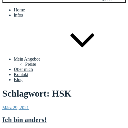
Home
Infos
Mein Angebot
Preise
Über mich
Kontakt
Blog
Schlagwort:
HSK
Veröffentlicht
März 29, 2021
am
Ich bin anders!