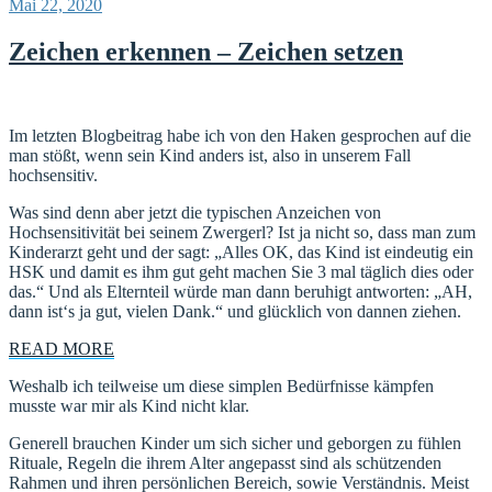
Veröffentlicht
Mai 22, 2020
am
Zeichen erkennen – Zeichen setzen
Im letzten Blogbeitrag habe ich von den Haken gesprochen auf die
man stößt, wenn sein Kind anders ist, also in unserem Fall
hochsensitiv.
Was sind denn aber jetzt die typischen Anzeichen von
Hochsensitivität bei seinem Zwergerl? Ist ja nicht so, dass man zum
Kinderarzt geht und der sagt: „Alles OK, das Kind ist eindeutig ein
HSK und damit es ihm gut geht machen Sie 3 mal täglich dies oder
das.“ Und als Elternteil würde man dann beruhigt antworten: „AH,
dann ist‘s ja gut, vielen Dank.“ und glücklich von dannen ziehen.
READ MORE
Weshalb ich teilweise um diese simplen Bedürfnisse kämpfen
musste war mir als Kind nicht klar.
Generell brauchen Kinder um sich sicher und geborgen zu fühlen
Rituale, Regeln die ihrem Alter angepasst sind als schützenden
Rahmen und ihren persönlichen Bereich, sowie Verständnis. Meist