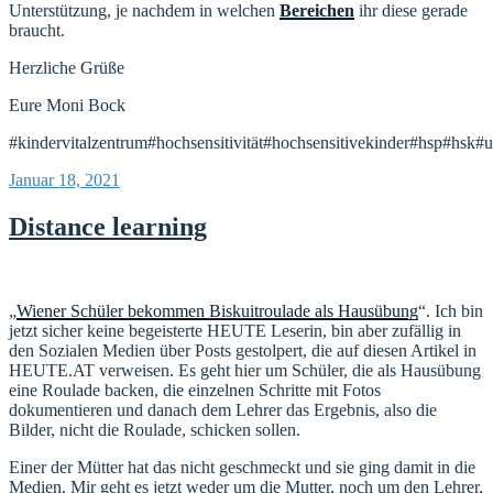
Unterstützung, je nachdem in welchen
Bereichen
ihr diese gerade
braucht.
Herzliche Grüße
Eure Moni Bock
#kindervitalzentrum#hochsensitivität#hochsensitivekinder#hsp#hsk#u
Veröffentlicht
Januar 18, 2021
am
Distance learning
„
Wiener Schüler bekommen Biskuitroulade als Hausübung
“. Ich bin
jetzt sicher keine begeisterte HEUTE Leserin, bin aber zufällig in
den Sozialen Medien über Posts gestolpert, die auf diesen Artikel in
HEUTE.AT verweisen. Es geht hier um Schüler, die als Hausübung
eine Roulade backen, die einzelnen Schritte mit Fotos
dokumentieren und danach dem Lehrer das Ergebnis, also die
Bilder, nicht die Roulade, schicken sollen.
Einer der Mütter hat das nicht geschmeckt und sie ging damit in die
Medien. Mir geht es jetzt weder um die Mutter, noch um den Lehrer,