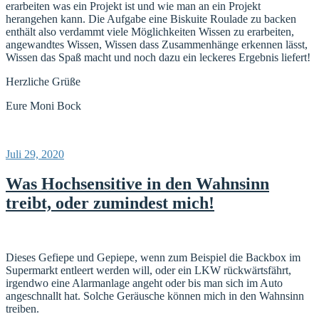
erarbeiten was ein Projekt ist und wie man an ein Projekt
herangehen kann. Die Aufgabe eine Biskuite Roulade zu backen
enthält also verdammt viele Möglichkeiten Wissen zu erarbeiten,
angewandtes Wissen, Wissen dass Zusammenhänge erkennen lässt,
Wissen das Spaß macht und noch dazu ein leckeres Ergebnis liefert!
Herzliche Grüße
Eure Moni Bock
Veröffentlicht
Juli 29, 2020
am
Was Hochsensitive in den Wahnsinn
treibt, oder zumindest mich!
Dieses Gefiepe und Gepiepe, wenn zum Beispiel die Backbox im
Supermarkt entleert werden will, oder ein LKW rückwärtsfährt,
irgendwo eine Alarmanlage angeht oder bis man sich im Auto
angeschnallt hat. Solche Geräusche können mich in den Wahnsinn
treiben.