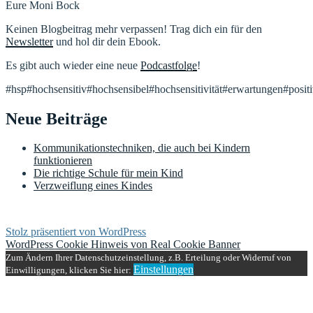
Eure Moni Bock
Keinen Blogbeitrag mehr verpassen! Trag dich ein für den
Newsletter
und hol dir dein Ebook.
Es gibt auch wieder eine neue
Podcastfolge
!
#hsp#hochsensitiv#hochsensibel#hochsensitivität#erwartungen#posit
Neue Beiträge
Kommunikationstechniken, die auch bei Kindern
funktionieren
Die richtige Schule für mein Kind
Verzweiflung eines Kindes
Stolz präsentiert von WordPress
WordPress Cookie Hinweis von Real Cookie Banner
Zum Ändern Ihrer Datenschutzeinstellung, z.B. Erteilung oder Widerruf von
Einstellungen
Einwilligungen, klicken Sie hier: