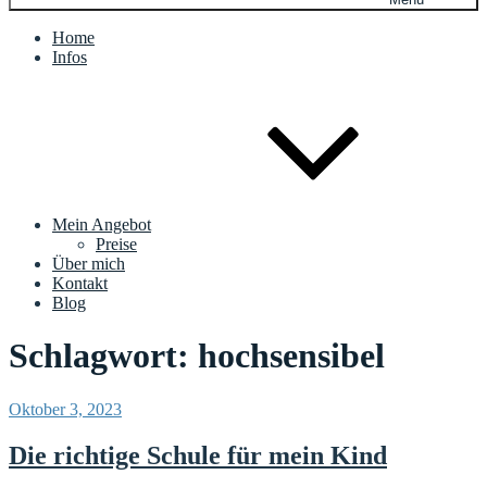
Home
Infos
Mein Angebot
Preise
Über mich
Kontakt
Blog
Schlagwort:
hochsensibel
Veröffentlicht
Oktober 3, 2023
am
Die richtige Schule für mein Kind