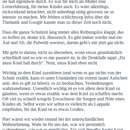
sie halt irgendwie durch. Es war für mich als Mutter eine
Lernerfahrung, für meine Kinder auch. Es wäre allerdings,
rückwirkend betrachtet, nicht unbedingt nötig gewesen sie so
intensiv zu machen. Mir fehlten schlichtweg Infos über die
Thematik und Google kannte man zu dieser Zeit noch nicht.
Dass die ganze Schulzeit lang immer alles Reibungslos klappt, das
zu hoffen ist, denke ich, illusorisch. Es gibt immer wieder mal ein
Auf und Ab, die Pubertät sowieso, darum geht’s mir jetzt gar nicht.
Mir geht es darum, nicht zu übersehen, wenn etwas grundsätzlich
schiefläuft und so wie es mir passiert ist, in die Denkfalle tappt „Da
muss Kind halt durch“. Nein, muss Kind eben nicht.
Wichtig ist dem Kind zuzuhören (und wenn es gar nichts von der
Schule erzählt, kann es unter Umständen ein extrem lauter Aufschrei
sein, den es gilt zu hören), es zu beobachten, Veränderungen
wahrzunehmen. Unendlich wichtig ist es vor allem dem Kind zu
glauben, wenn es etwas erzählt, was dem Kind zu schaffen macht.
Oft viel zu schnell wiegeln Erwachsene die Sorgen und Nöte eines
Kindes ab. Selbst wenn wir selbst es vielleicht als Lappalie
empfinden, für das Kind ist es etwas Großes.
Hier wären wir wieder einmal bei der unterschiedlichen
Wahrnehmung. Wahr ist für uns das, was wir persönlich
wahrnehmen, wie wir es empfinden. Ein und dieselbe Sache kann