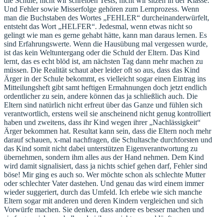
die Schule, nicht wir schreiben Tests, nicht wir sitzen in der Klasse.
Und Fehler sowie Misserfolge gehören zum Lernprozess. Wenn
man die Buchstaben des Wortes „FEHLER“ durcheinanderwürfelt,
entsteht das Wort „HELFER“. Jedesmal, wenn etwas nicht so
gelingt wie man es gerne gehabt hätte, kann man daraus lernen. Es
sind Erfahrungswerte. Wenn die Hausübung mal vergessen wurde,
ist das kein Weltuntergang oder die Schuld der Eltern. Das Kind
lernt, das es echt blöd ist, am nächsten Tag dann mehr machen zu
müssen. Die Realität schaut aber leider oft so aus, dass das Kind
Ärger in der Schule bekommt, es vielleicht sogar einen Eintrag ins
Mitteilungsheft gibt samt heftigen Ermahnungen doch jetzt endlich
ordentlicher zu sein, andere können das ja schließlich auch. Die
Eltern sind natürlich nicht erfreut über das Ganze und fühlen sich
verantwortlich, erstens weil sie anscheinend nicht genug kontrolliert
haben und zweitens, dass ihr Kind wegen ihrer „Nachlässigkeit“
Ärger bekommen hat. Resultat kann sein, dass die Eltern noch mehr
darauf schauen, x-mal nachfragen, die Schultasche durchforsten und
das Kind somit nicht dabei unterstützen Eigenverantwortung zu
übernehmen, sondern ihm alles aus der Hand nehmen. Dem Kind
wird damit signalisiert, dass ja nichts schief gehen darf, Fehler sind
böse! Mir ging es auch so. Wer möchte schon als schlechte Mutter
oder schlechter Vater dastehen. Und genau das wird einem immer
wieder suggeriert, durch das Umfeld. Ich erlebe wie sich manche
Eltern sogar mit anderen und deren Kindern vergleichen und sich
Vorwürfe machen. Sie denken, dass andere es besser machen und