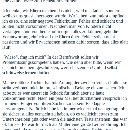
Die Aktion wäre zum Scheitern verurteilt.
Ich denke, wir Eltern machen das nicht, weil uns fad ist, sondern
weil es uns quasi anerzogen wurde. Wir haben, zumindest empfinde
ich es so, eine sehr negative Fehlerkultur, Fehler sind schlecht und
sollten nicht vorkommen. Nachdem man von Kindern nicht
verlangen kann von heute auf morgen alles zu können, geht die
Verantwortung einfach auf die Eltern über. Fehler sollen nicht
passieren und wir Erwachsenen müssen dafür sorgen, dass alles glatt
läuft.
„Wieso“, frag ich mich? In der Berufswelt sollen wir
Problemlösungskompetenz haben, wie denn aber bitte, wenn wir
das nicht in einem geschützten, wertschätzenden Umfeld selbst
schrittweise lernen durften.
Meine mittlere Tochter hat mir Anfang der zweiten Volksschulklasse
strikt verboten mich in ihre schulischen Belange einzumischen. Ich
gebe zu es war zuerst ein Schock für mich aber sie hatte
vollkommen recht. Nach ein paar Mal tief durchatmen versprach ich
ihr meine Finger von ihren Sachen zu lassen. Es klappte
hervorragend. Natürlich habe ich immer wieder mal nachgefragt ob
sie sicher ist alles gemacht zu haben, ob es vielleicht etwas zum
Unterschreiben gibt oder wann die nächsten Tests anstehen, das war
ok für sie. Es war für mich als Mutter eine große Lernerfahrung. Ich
muss auch dazu sagen, dass der Wunsch meiner Tochter nach