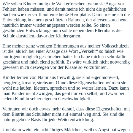
Wie sollen Kinder mutig die Welt erforschen, wenn sie Angst vor
Fehlern haben müssen, und damit meine ich nicht die gefährlichen
Sachen wie der Griff auf eine heiße Herdplatte. Damit meine ich die
Entwicklung in einem geschützten Rahmen, der altersentsprechend
natürlich immer wieder angepasst werden sollte. So einen
geschützten Entwicklungsraum sollte neben dem Elternhaus die
Schule darstellen, davor der Kindergarten.
Eine meiner ganz wenigen Erinnerungen aus meiner Volksschulzeit
ist die, als ich bei einer Ansage das Wort „Verkehr“ so falsch wie
nur irgend möglich geschrieben hatte. Ich habe mich so sehr dafür
geschämt und mich elend gefühlt. Es wäre wirklich nicht notwendig
gewesen mich deswegen vor der Klasse so vorzuführen.
Kinder lernen von Natur aus freiwillig, sie sind eigenmotiviert,
neugierig, kreativ, strebsam. Ohne diese Eigenschaften würden sie
wohl nie laufen, klettern, sprechen und so weiter lernen. Dazu kann
man Kinder nicht zwingen, das geht nur von selbst, und zwar bei
jedem Kind in seiner eigenen Geschwindigkeit.
Vertrauen wir doch etwas mehr darauf, dass diese Eigenschaften mit
dem Eintritt ins Schulalter nicht auf einmal weg sind. Sie sind die
naturgegebene Basis für jede Weiterentwicklung.
Und dann weint ein achtjähriges Mädchen, weil es Angst hat wegen