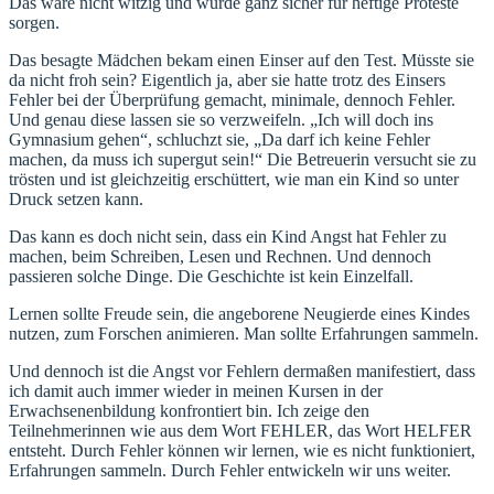
Das wäre nicht witzig und würde ganz sicher für heftige Proteste
sorgen.
Das besagte Mädchen bekam einen Einser auf den Test. Müsste sie
da nicht froh sein? Eigentlich ja, aber sie hatte trotz des Einsers
Fehler bei der Überprüfung gemacht, minimale, dennoch Fehler.
Und genau diese lassen sie so verzweifeln. „Ich will doch ins
Gymnasium gehen“, schluchzt sie, „Da darf ich keine Fehler
machen, da muss ich supergut sein!“ Die Betreuerin versucht sie zu
trösten und ist gleichzeitig erschüttert, wie man ein Kind so unter
Druck setzen kann.
Das kann es doch nicht sein, dass ein Kind Angst hat Fehler zu
machen, beim Schreiben, Lesen und Rechnen. Und dennoch
passieren solche Dinge. Die Geschichte ist kein Einzelfall.
Lernen sollte Freude sein, die angeborene Neugierde eines Kindes
nutzen, zum Forschen animieren. Man sollte Erfahrungen sammeln.
Und dennoch ist die Angst vor Fehlern dermaßen manifestiert, dass
ich damit auch immer wieder in meinen Kursen in der
Erwachsenenbildung konfrontiert bin. Ich zeige den
Teilnehmerinnen wie aus dem Wort FEHLER, das Wort HELFER
entsteht. Durch Fehler können wir lernen, wie es nicht funktioniert,
Erfahrungen sammeln. Durch Fehler entwickeln wir uns weiter.