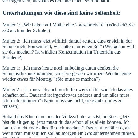
sie fragen sich, weshalb es bei ihnen nicht so rund läuft.
Unterhaltungen wie diese sind keine Seltenheit:
Mutter 1: „Wir haben auf Mathe eine 2 geschrieben!“ (Wirklich? Sie
saß auch in der Schule?)
Mutter 2: „Ich muss jetzt wirklich darauf achten, dass er sich in der
Schule mehr konzentriert, wir hatten nur einen 3er“ (Wie genau will
sie das machen? Ist wirklich Konzentration im Unterricht das
Problem?)
Mutter 1: „Ich muss heute noch unbedingt daran denken die
Schultasche auszuräumen, sonst vergessen wir übers Wochenende
wieder etwas für Montag.“ (Sie muss es machen?)
Mutter 2: „Ja, muss ich auch noch. Ich weiß nicht, wie ich das alles
schaffen soll. Dauernd ist irgendetwas anderes und um alles muss
ich mich kümmern“ (Nein, muss sie nicht, sie glaubt nur es zu
müssen)
Sobald das Kind dann aus der Volksschule raus ist, heißt es: „Jetzt
bist du alt genug, jetzt musst du das schon alles allein können. Ich
kann ja nicht ewig alles für dich machen.“ Das ist ungefähr so, als
wenn man mir sagt ich soll ab morgen ein Großunternehmen führen.